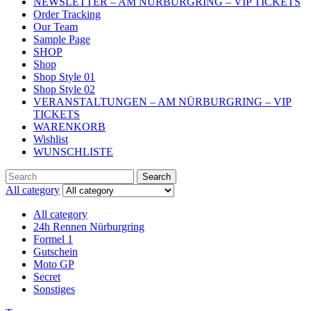
NEWSLETTER – AM NÜRBURGRING – VIP TICKETS
Order Tracking
Our Team
Sample Page
SHOP
Shop
Shop Style 01
Shop Style 02
VERANSTALTUNGEN – AM NÜRBURGRING – VIP
TICKETS
WARENKORB
Wishlist
WUNSCHLISTE
Search
Search
for:
All category
All category
24h Rennen Nürburgring
Formel 1
Gutschein
Moto GP
Secret
Sonstiges