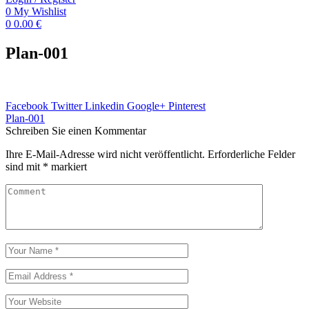
0
My Wishlist
0
0.00
€
Plan-001
Facebook
Twitter
Linkedin
Google+
Pinterest
Beitragsnavigation
Plan-001
Schreiben Sie einen Kommentar
Ihre E-Mail-Adresse wird nicht veröffentlicht.
Erforderliche Felder
sind mit
*
markiert