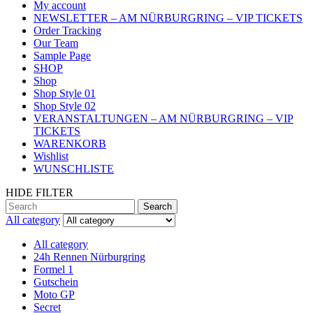
My account
NEWSLETTER – AM NÜRBURGRING – VIP TICKETS
Order Tracking
Our Team
Sample Page
SHOP
Shop
Shop Style 01
Shop Style 02
VERANSTALTUNGEN – AM NÜRBURGRING – VIP
TICKETS
WARENKORB
Wishlist
WUNSCHLISTE
HIDE FILTER
Search
Search
for:
All category
All category
24h Rennen Nürburgring
Formel 1
Gutschein
Moto GP
Secret