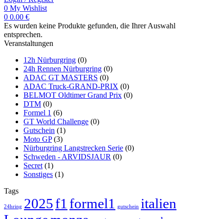
0
My Wishlist
0
0.00
€
Es wurden keine Produkte gefunden, die Ihrer Auswahl
entsprechen.
Veranstaltungen
12h Nürburgring
(0)
24h Rennen Nürburgring
(0)
ADAC GT MASTERS
(0)
ADAC Truck-GRAND-PRIX
(0)
BELMOT Oldtimer Grand Prix
(0)
DTM
(0)
Formel 1
(6)
GT World Challenge
(0)
Gutschein
(1)
Moto GP
(3)
Nürburgring Langstrecken Serie
(0)
Schweden - ARVIDSJAUR
(0)
Secret
(1)
Sonstiges
(1)
Tags
2025
f1
formel1
italien
24hring
gutschein