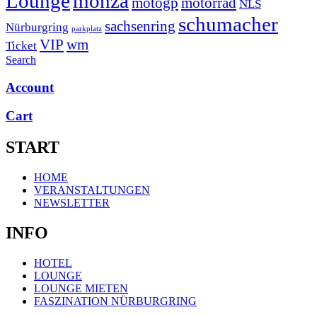
Lounge
monza
motogp
motorrad
NLS
schumacher
sachsenring
Nürburgring
parkplatz
VIP
wm
Ticket
Search
Account
Cart
START
Menü
HOME
VERANSTALTUNGEN
NEWSLETTER
INFO
Menü
HOTEL
LOUNGE
LOUNGE MIETEN
FASZINATION NÜRBURGRING