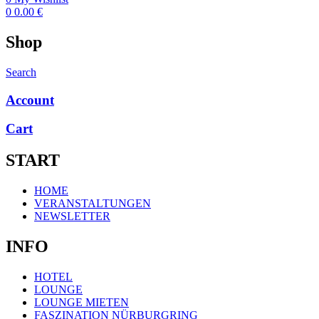
0
0.00
€
Shop
Search
Account
Cart
START
Menü
HOME
VERANSTALTUNGEN
NEWSLETTER
INFO
Menü
HOTEL
LOUNGE
LOUNGE MIETEN
FASZINATION NÜRBURGRING